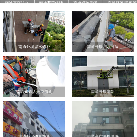
南通高空防水
南通开荒保洁
南通瓷砖美缝
南通打胶/美容胶
南通石材翻新养
南通地面高压清
南通外墙真石漆
护
洗
施工
南通外墙渗水修补
南通外墙防水补漏
南通蜘蛛人高空粉刷
南通外墙翻新
南通外墙修复粉刷
南通高空外墙清洗