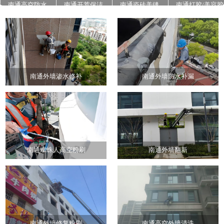
南通高空防水
南通开荒保洁
南通瓷砖美缝
南通打胶/美容胶
南通石材翻新养
南通地面高压清
南通外墙真石漆
护
洗
施工
南通外墙渗水修补
南通外墙防水补漏
南通蜘蛛人高空粉刷
南通外墙翻新
南通外墙修复粉刷
南通高空外墙清洗