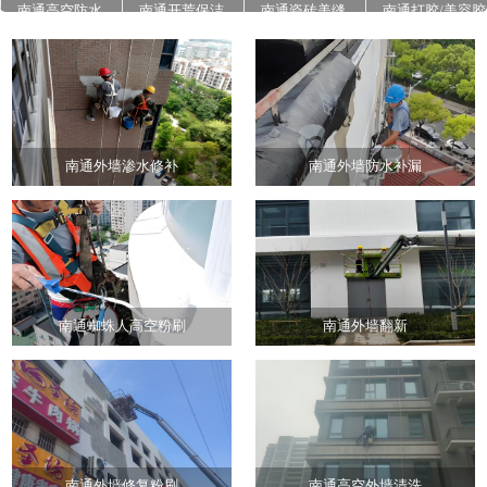
南通高空防水
南通开荒保洁
南通瓷砖美缝
南通打胶/美容胶
南通石材翻新养
南通地面高压清
南通外墙真石漆
护
洗
施工
南通外墙渗水修补
南通外墙防水补漏
南通蜘蛛人高空粉刷
南通外墙翻新
南通外墙修复粉刷
南通高空外墙清洗