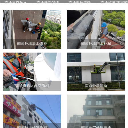
南通高空防水
南通开荒保洁
南通瓷砖美缝
南通打胶/美容胶
南通石材翻新养
南通地面高压清
南通外墙真石漆
护
洗
施工
南通外墙渗水修补
南通外墙防水补漏
南通蜘蛛人高空粉刷
南通外墙翻新
南通外墙修复粉刷
南通高空外墙清洗