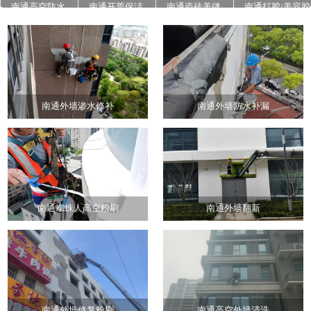
南通高空防水
南通开荒保洁
南通瓷砖美缝
南通打胶/美容胶
南通石材翻新养
南通地面高压清
南通外墙真石漆
护
洗
施工
南通外墙渗水修补
南通外墙防水补漏
南通蜘蛛人高空粉刷
南通外墙翻新
南通外墙修复粉刷
南通高空外墙清洗