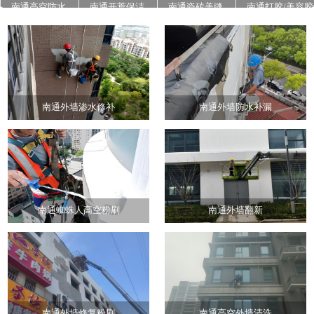
南通高空防水
南通开荒保洁
南通瓷砖美缝
南通打胶/美容胶
南通石材翻新养
南通地面高压清
南通外墙真石漆
护
洗
施工
南通外墙渗水修补
南通外墙防水补漏
南通蜘蛛人高空粉刷
南通外墙翻新
南通外墙修复粉刷
南通高空外墙清洗