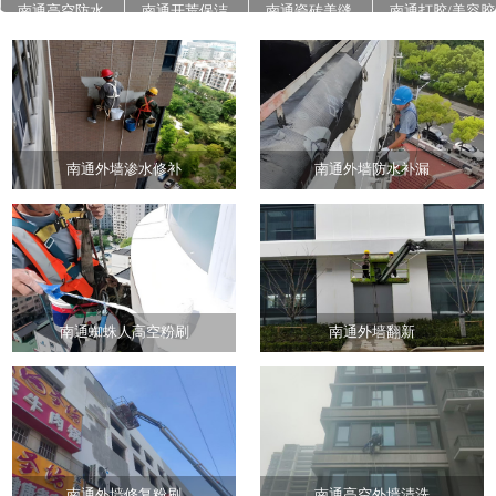
南通高空防水
南通开荒保洁
南通瓷砖美缝
南通打胶/美容胶
南通石材翻新养
南通地面高压清
南通外墙真石漆
护
洗
施工
南通外墙渗水修补
南通外墙防水补漏
南通蜘蛛人高空粉刷
南通外墙翻新
南通外墙修复粉刷
南通高空外墙清洗